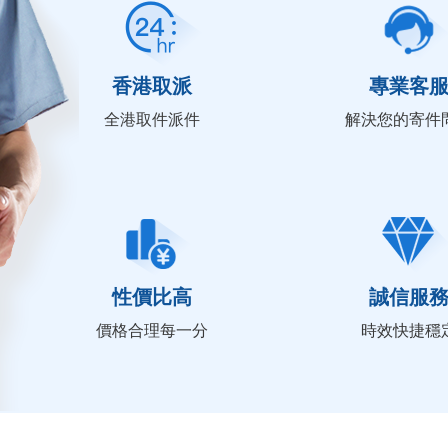
香港取派
專業客
全港取件派件
解決您的寄件
性價比高
誠信服
價格合理每一分
時效快捷穩