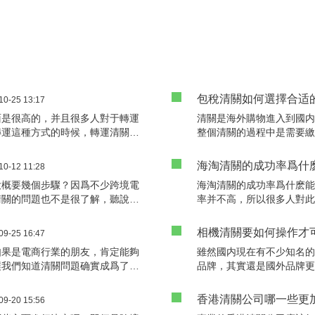
包稅清關如何選擇合适
10-25 13:17
面是很高的，并且很多人對于轉運
清關是海外購物進入到國
轉運這種方式的時候，轉運清關如
整個清關的過程中是需要
關方面的内容，各部分的進展情況
存在着差異。這部分的費
内容的時候，如何才可以選擇到非
中，有一種稅費固定不變
海淘清關的成功率爲什
10-12 11:28
者都應該清楚這些多樣化的内容。
性價比方面是非常高的。
大概要幾個步驟？因爲不少跨境電
海淘清關的成功率爲什麽
何選擇清關公司也很關鍵
清關的問題也不是很了解，聽說清
率并不高，所以很多人對
多人都在通過各種方式和渠道了解
想要了解這個問題的原因
要哪些步驟？
相機清關要如何操作才
09-25 16:47
如果是電商行業的朋友，肯定能夠
雖然國内現在有不少知名
讓我們知道清關問題确實成爲了電
品牌，其實還是國外品牌
會造成更多的困擾。選擇可以信賴
的考慮到國外品牌。現在
我們除了要更加謹慎之外，也需要
有海淘平台可以使用，對
香港清關公司哪一些更
09-20 15:56
慮，才會知道什麽公司是不錯的選
以選擇自己想要的物品，