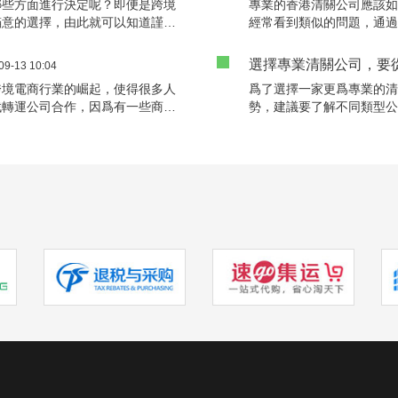
哪些方面進行決定呢？即便是跨境
專業的香港清關公司應該
在海淘平台發展迅速的原
滿意的選擇，由此就可以知道謹慎
經常看到類似的問題，通
清關操作，那麽要如何操
如果清關的費用非常高，肯定會給
商領域的一大難題，無法
關公司會用心幫助客戶解決問題，
的公司，并不是憑運氣就
選擇專業清關公司，要
09-13 10:04
多介紹，繼續進行了解，當然就能
注意到一些方面的情況，
跨境電商行業的崛起，使得很多人
爲了選擇一家更爲專業的
擇，緊接着将會有着更多
找轉運公司合作，因爲有一些商品
勢，建議要了解不同類型
，有一些人在台灣海淘或者是與台
解中國海關清關的具體要
灣轉運公司，但是對于不同的轉運
廣大客戶要通過下面的幾
麽究竟都有哪些因素影響了他們的
量，才能選擇更值得信賴