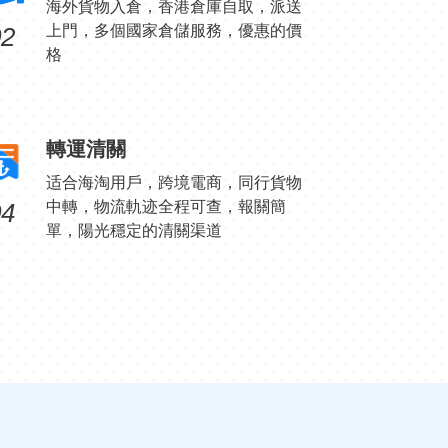
海外貨物入倉，香港倉庫自取，派送
02
上門，多個國家倉儲服務，優惠的價
格
轉運清關
适合海淘用戶，跨境電商，同行貨物
04
中轉，物流軌迹全程可查，報關簡
單，陽光穩定的清關渠道