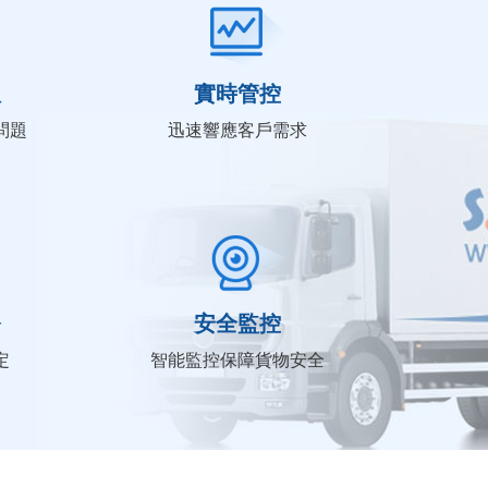
服
實時管控
問題
迅速響應客戶需求
務
安全監控
定
智能監控保障貨物安全