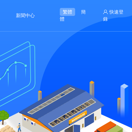
繁體
簡
快速登
新聞中心
體
錄