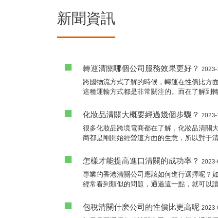
新聞資訊
轉運清關哪個公司服務效果更好？
2023-
跨國物流方式了解的時候，轉運在性價比方
這種運輸方式都是非常關注的。而在了解到
何做也是非常必要的。隻有成功的處理了清
才會是很好的。所以考慮到清關公司涉及到
化妝品清關大概要經過幾個步驟？
2023-
常合适的清關公司也是很關鍵的，各位需求
很多化妝品跨境電商都在了解，化妝品清關
商都是剛開始經營這方面的生意，所以對于
關的過程十分漫長，步驟又很複雜，所以很
這個問題，今天我們就來講解一下，到底需
怎樣才能提高進口清關的成功率？
2023-
專業的香港清關公司應該如何進行選擇呢？
經常看到類似的問題，通過這一點，就可以
商領域的一大難題，無法進行解決的話，隻
的公司，并不是憑運氣就可以做好的事情，
包稅清關什麽公司的性價比更高呢
2023-
注意到一些方面的情況，之後進行對比和考