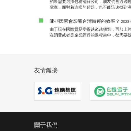
如果需要選擇包稅清關公司，朋友們會通過
擇，緊接着将會有着更多介紹。
電商，面對着這樣的難題，也不能迅速找到
選擇清關公司，是我們都要注意的事情了。
電商朋友們帶來很大的成本壓力，專業的清
哪些因素會影響台灣轉運的效率？
2023-
因此性價比也會非常高，緊接着将會有着更
由于現在國際貿易變得越來越頻繁，再加上
夠與靠譜的公司成爲合作夥伴了。
在消費或者是企業經營的過程當中，都需要
很有可能需要跨過國境，所以在這種情況下
灣的企業做貿易的時候，就需要找專業的台
公司來說，他們的效率是完全不一樣的，那
效率呢？
友情鏈接
關于我們