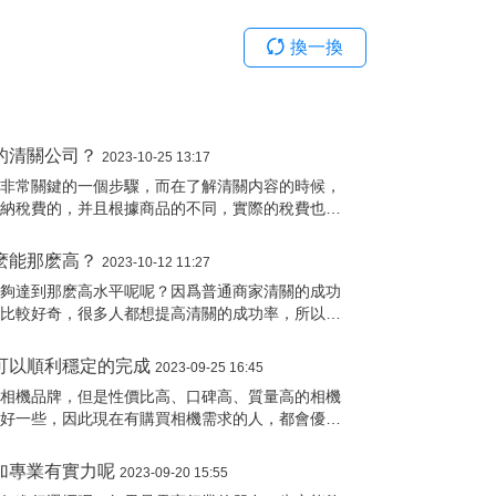
換一換
的清關公司？
2023-10-25 13:17
内非常關鍵的一個步驟，而在了解清關内容的時候，
繳納稅費的，并且根據商品的不同，實際的稅費也會
用需要購物者額外的進行繳納，而從商品清關的過程
的方式便是包稅清關這樣的方式，這種清關的方式在
麽能那麽高？
2023-10-12 11:27
考慮這種清關内容的時候，雖然性價比不錯，可是如
能夠達到那麽高水平呢呢？因爲普通商家清關的成功
。
此比較好奇，很多人都想提高清關的成功率，所以也
，今天我們就來解釋一下這個問題。
可以順利穩定的完成
2023-09-25 16:45
的相機品牌，但是性價比高、口碑高、質量高的相機
更好一些，因此現在有購買相機需求的人，都會優先
想要輕松的購買到海外的物品其實簡單了很多，因爲
于有購物需求的人來說，隻要登錄上海淘平台，就可
加專業有實力呢
2023-09-20 15:55
帶來的便利性也選購體驗都很不錯，這也是爲什麽現