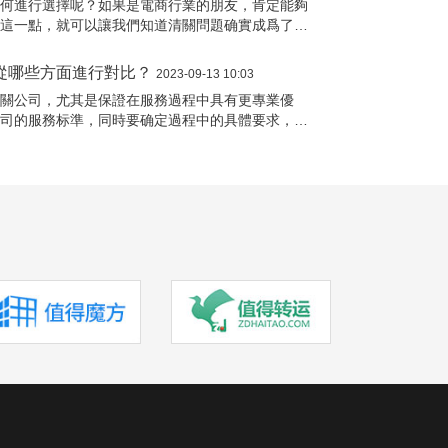
如何進行選擇呢？如果是電商行業的朋友，肯定能夠
因。不過購買海外的相機，入境的時候需要進行相機
過這一點，就可以讓我們知道清關問題确實成爲了電
作，才可以順利的完成清關呢？
進行解決的話，隻會造成更多的困擾。選擇可以信賴
可以做好的事情，我們除了要更加謹慎之外，也需要
從哪些方面進行對比？
2023-09-13 10:03
之後進行對比和考慮，才會知道什麽公司是不錯的選
清關公司，尤其是保證在服務過程中具有更專業優
介紹。
公司的服務标準，同時要确定過程中的具體要求，了
求條件，确定公司在服務方面是否有更好優勢，建議
個标準來進行判斷，通過這幾個方面進行對比和衡
的公司合作，清關的過程就有更好優勢。