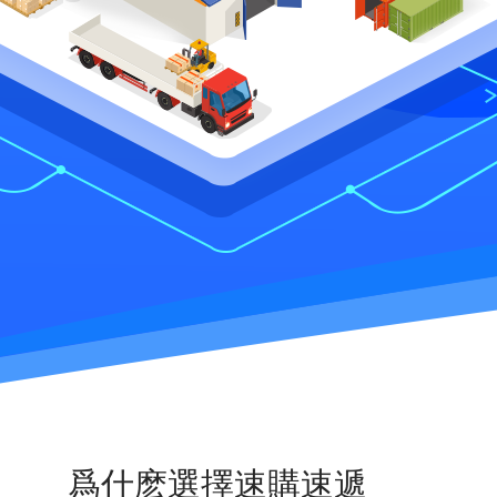
爲什麽選擇速購速遞